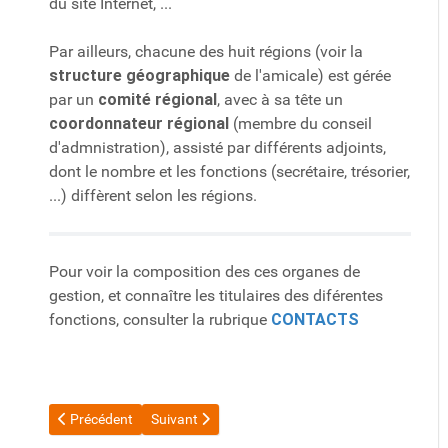
du site Internet, ...
Par ailleurs, chacune des huit régions (voir la
structure géographique
de l'amicale)
est gérée
par un
comité régional
, avec à sa tête un
coordonnateur régional
(membre du conseil
d'admnistration), assisté par différents adjoints,
dont le nombre et les fonctions (secrétaire, trésorier,
...) diffèrent selon les régions.
Pour voir la composition des ces organes de
gestion, et connaître les titulaires des diférentes
fonctions, consulter la rubrique
CONTACTS
Article précédent : Présentation de l'Amicale
Article suivant : Structure géographique
Précédent
Suivant