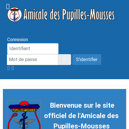
Année
Mois
Année
Mois
précédente
précédent
suivante
suivant
Connexion
Mot de passe
Afficher le mot de passe
S'identifier
Bienvenue sur le site
officiel de l'Amicale des
Pupilles-Mousses