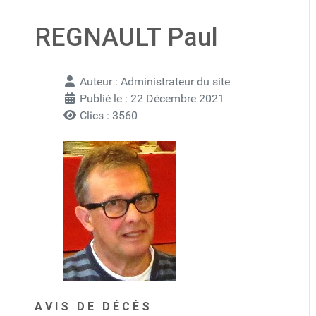
REGNAULT Paul
Détails
Auteur :
Administrateur du site
Publié le : 22 Décembre 2021
Clics : 3560
A V I S D E D É C È S