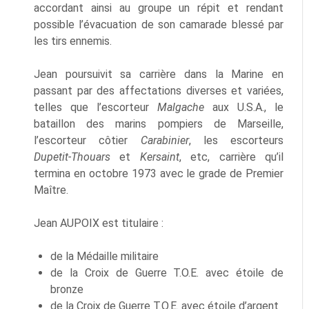
accordant ainsi au groupe un répit et rendant
possible l’évacuation de son camarade blessé par
les tirs ennemis.
Jean poursuivit sa carrière dans la Marine en
passant par des affectations diverses et variées,
telles que l’escorteur
Malgache
aux U.S.A., le
bataillon des marins pompiers de Marseille,
l’escorteur côtier
Carabinier
, les escorteurs
Dupetit-Thouars
et
Kersaint
, etc, carrière qu’il
termina en octobre 1973 avec le grade de Premier
Maître.
Jean AUPOIX est titulaire :
de la Médaille militaire
de la Croix de Guerre T.O.E. avec étoile de
bronze
de la Croix de Guerre T.O.E. avec étoile d’argent